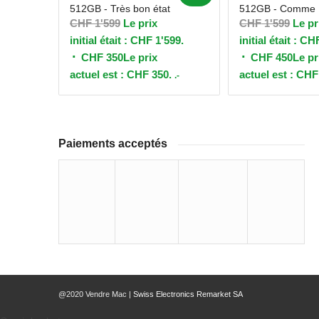
512GB - Très bon état
512GB - Comme 
CHF
1'599
Le prix
CHF
1'599
Le pr
initial était : CHF 1'599.
initial était : CH
CHF
350
Le prix
CHF
450
Le pr
actuel est : CHF 350.
actuel est : CHF
.-
Paiements acceptés
@2020 Vendre Mac |
Swiss Electronics Remarket SA