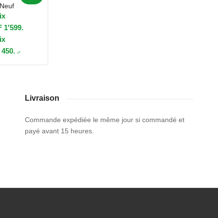
Neuf
ix
F 1'599.
ix
 450.
.-
Livraison
Commande expédiée le même jour si commandé et
payé avant 15 heures.