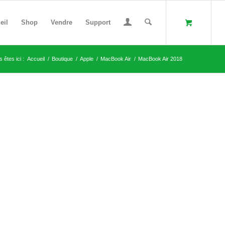
eil
Shop
Vendre
Support
 êtes ici :
Accueil
/
Boutique
/
Apple
/
MacBook Air
/
MacBook Air 2018