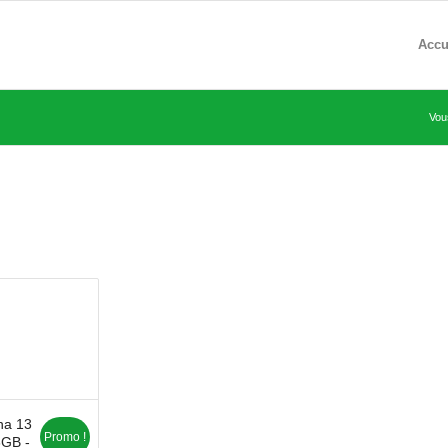
Accu
Vous
na 13
Promo !
8GB -