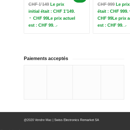
CHF
1'149
Le prix
CHF
999
Le prix 
initial était : CHF 1'149.
était : CHF 999.
CHF
99
Le prix actuel
CHF
99
Le prix a
est : CHF 99.
est : CHF 99.
.-
.-
Paiements acceptés
@2020 Vendre Mac |
Swiss Electronics Remarket SA