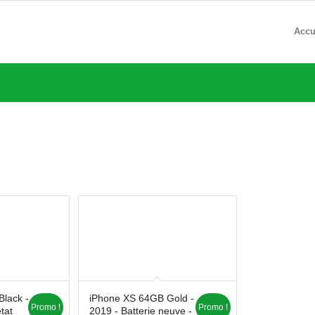
Accu
lack -
iPhone XS 64GB Gold -
Promo !
Promo !
tat
2019 - Batterie neuve -