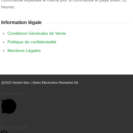
Commande expédiée le même jour si commandé et payé avant 15
heures.
Information légale
Conditions Générales de Vente
Politique de confidentialité
Mentions Légales
@2020 Vendre Mac |
Swiss Electronics Remarket SA
Ouvrir le chat
1
Scan the code