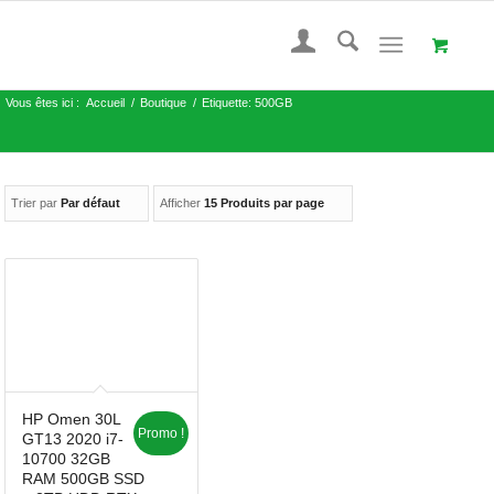
Vous êtes ici :
Accueil
/
Boutique
/
Etiquette: 500GB
Trier par
Par défaut
Afficher
15 Produits par page
HP Omen 30L
Promo !
GT13 2020 i7-
10700 32GB
RAM 500GB SSD