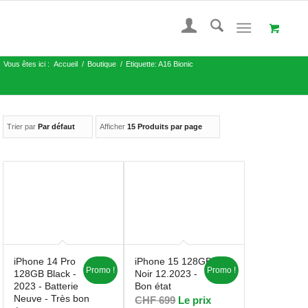
Vous êtes ici :
Accueil
/
Boutique
/
Etiquette: A16 Bionic
Trier par
Par défaut
Afficher
15 Produits par page
iPhone 14 Pro
iPhone 15 128GB
Promo !
Promo !
128GB Black -
Noir 12.2023 -
2023 - Batterie
Bon état
Neuve - Très bon
CHF
699
Le prix