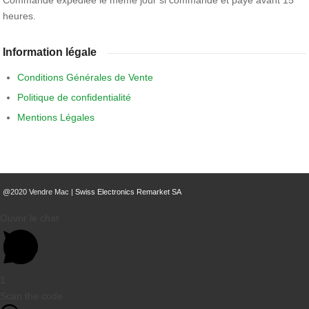
Commande expédiée le même jour si commandé et payé avant 15
heures.
Information légale
Conditions Générales de Vente
Politique de confidentialité
Mentions Légales
@2020 Vendre Mac |
Swiss Electronics Remarket SA
Ouvrir le chat
1
Scan the code