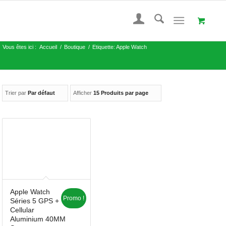
Vous êtes ici :
Accueil
/
Boutique
/
Etiquette: Apple Watch
Trier par
Par défaut
Afficher
15 Produits par page
Apple Watch
Promo !
Séries 5 GPS +
Cellular
Aluminium 40MM