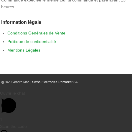
Commande expédiée le même jour si commandé et payé avant 15
heures.
Information légale
Conditions Générales de Vente
Politique de confidentialité
Mentions Légales
@2020 Vendre Mac |
Swiss Electronics Remarket SA
Ouvrir le chat
1
Scan the code