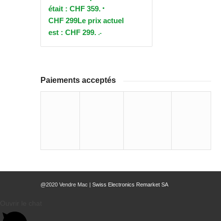
était : CHF 359.
CHF
299
Le prix actuel
est : CHF 299.
.-
Paiements acceptés
@2020 Vendre Mac |
Swiss Electronics Remarket SA
Ouvrir le chat