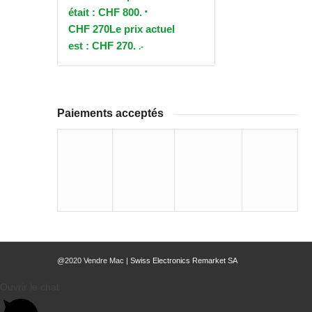
était : CHF 800.
CHF
270
Le prix actuel
est : CHF 270.
.-
Paiements acceptés
@2020 Vendre Mac |
Swiss Electronics Remarket SA
Ouvrir le chat