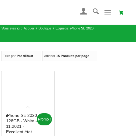
Vous êtes ici :
Accueil
/
Boutique
/
Etiquette: iPhone SE 2020
Trier par
Par défaut
Afficher
15 Produits par page
iPhone SE 2020
Promo !
128GB - White -
11.2021 -
Excellent état