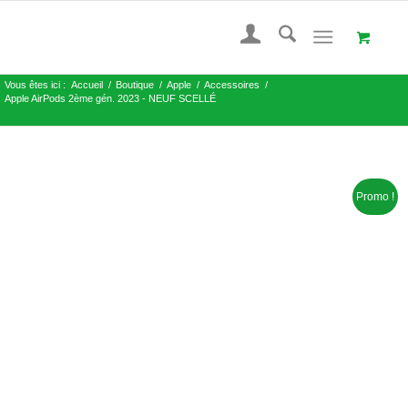
Vous êtes ici :
Accueil
/
Boutique
/
Apple
/
Accessoires
/
Apple AirPods 2ème gén. 2023 - NEUF SCELLÉ
Promo !