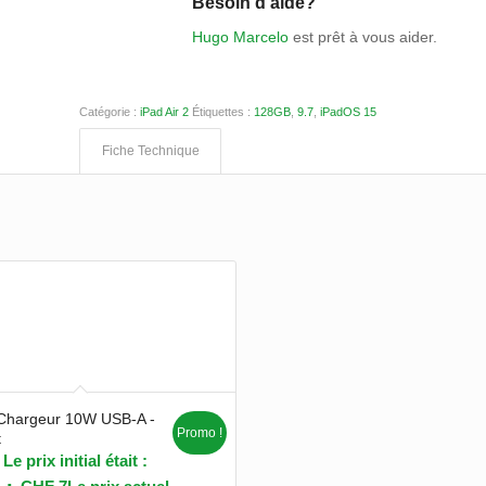
Besoin d'aide?
Hugo Marcelo
est prêt à vous aider.
Catégorie :
iPad Air 2
Étiquettes :
128GB
,
9.7
,
iPadOS 15
Fiche Technique
Chargeur 10W USB-A -
Promo !
t
Le prix initial était :