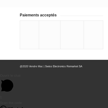
Paiements acceptés
@2020 Vendre Mac |
Swiss Electronics Remarket SA
Ouvrir le chat
1
Scan the code