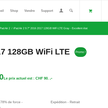
eil
Shop
Vendre
Support
iPad Air 2
/
iPad Air 2 9.7" 2016 2017 128GB WiFi LTE Gray - Excellent état
017 128GB WiFi LTE
Promo !
0
.-
Le prix actuel est : CHF 90.
 78% de force -
Expédition - Retrait
s