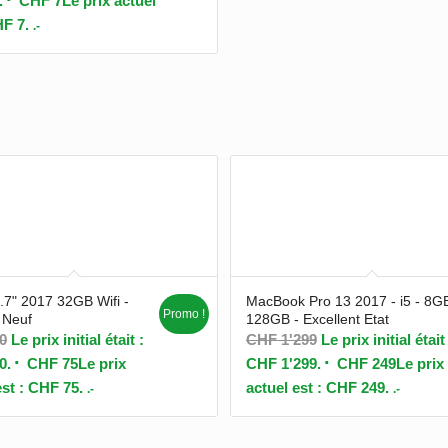
.
CHF
7
Le prix actuel
HF 7.
.-
.7" 2017 32GB Wifi -
MacBook Pro 13 2017 - i5 - 8GB
Promo !
Neuf
128GB - Excellent Etat
0
Le prix initial était :
CHF
1'299
Le prix initial était
0.
CHF
75
Le prix
CHF 1'299.
CHF
249
Le prix
est : CHF 75.
actuel est : CHF 249.
.-
.-