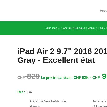
Accu
Vous êtes ici :
Accueil
/
Boutique
/
Apple
/
iPad
/
iPad Air 2 9.7" 2016 2
Gray - Excellent état
829
9
CHF
Le prix initial était : CHF 829.
CHF
Réf.:
734
Garantie VendreMac de
Batterie à
6 mois
416 cycle