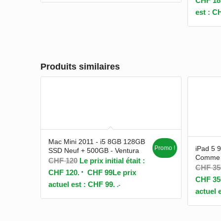
CHF 18
est : C
Produits similaires
Mac Mini 2011 - i5 8GB 128GB
Promo !
iPad 5 9
SSD Neuf + 500GB - Ventura
Comme 
CHF
120
Le prix initial était :
CHF
35
CHF 120.
CHF
99
Le prix
CHF 35
actuel est : CHF 99.
.-
actuel 