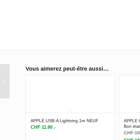
Vous aimerez peut-être aussi…
Surface Pro 4 2016 - i5
- 4GB - 256GB SSD -
Touch - Très bon état
APPLE USB-A Lightning 1m NEUF
APPLE 
Bon éta
CHF
11.90
.-
CHF
18