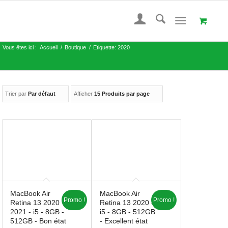
Vous êtes ici :
Accueil
/
Boutique
/
Etiquette: 2020
Trier par
Par défaut
Afficher
15 Produits par page
MacBook Air
MacBook Air
Promo !
Promo !
Retina 13 2020
Retina 13 2020 -
2021 - i5 - 8GB -
i5 - 8GB - 512GB
512GB - Bon état
- Excellent état