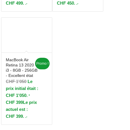
CHF 499.
CHF 450.
.-
.-
MacBook Air
Promo !
Retina 13 2020 -
i3 - 8GB - 256GB
- Excellent état
CHF
1'050
Le
prix initial était :
CHF 1'050.
CHF
399
Le prix
actuel est :
CHF 399.
.-