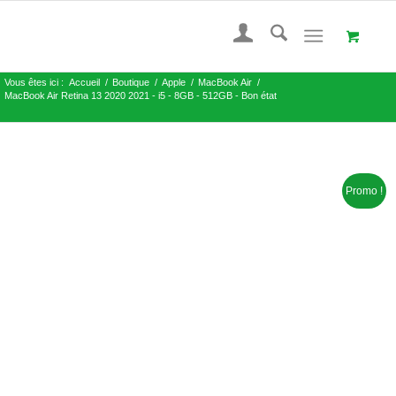
Vous êtes ici :
Accueil
/
Boutique
/
Apple
/
MacBook Air
/
MacBook Air Retina 13 2020 2021 - i5 - 8GB - 512GB - Bon état
Promo !