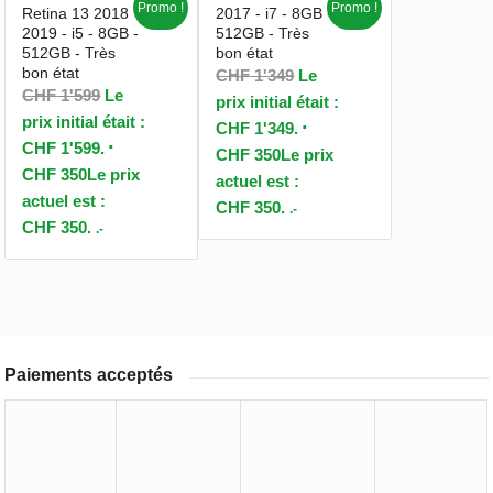
Promo !
Promo !
Retina 13 2018
2017 - i7 - 8GB -
2019 - i5 - 8GB -
512GB - Très
512GB - Très
bon état
bon état
CHF
1'349
Le
CHF
1'599
Le
prix initial était :
prix initial était :
CHF 1'349.
CHF 1'599.
CHF
350
Le prix
CHF
350
Le prix
actuel est :
actuel est :
CHF 350.
.-
CHF 350.
.-
Paiements acceptés