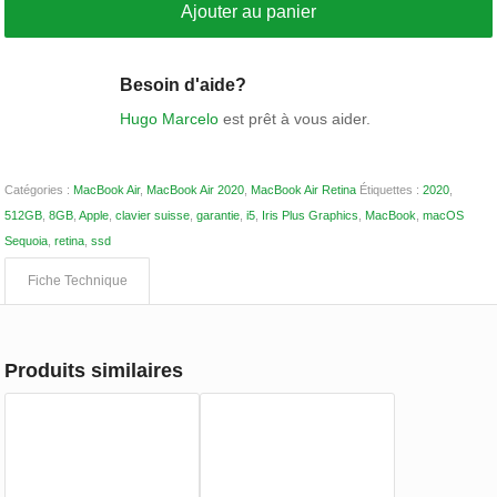
Ajouter au panier
Besoin d'aide?
Hugo Marcelo
est prêt à vous aider.
Catégories :
MacBook Air
,
MacBook Air 2020
,
MacBook Air Retina
Étiquettes :
2020
,
512GB
,
8GB
,
Apple
,
clavier suisse
,
garantie
,
i5
,
Iris Plus Graphics
,
MacBook
,
macOS
Sequoia
,
retina
,
ssd
Fiche Technique
Produits similaires